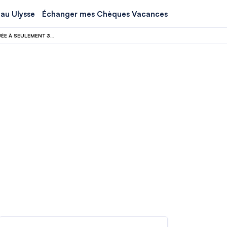
au Ulysse
Échanger mes Chèques Vacances
BARCELONE BIENTÔT BLACKLISTÉE PAR LES TOURISTES POUR CETTE PLAGE SITUÉE À SEULEMENT 30 MINUTES