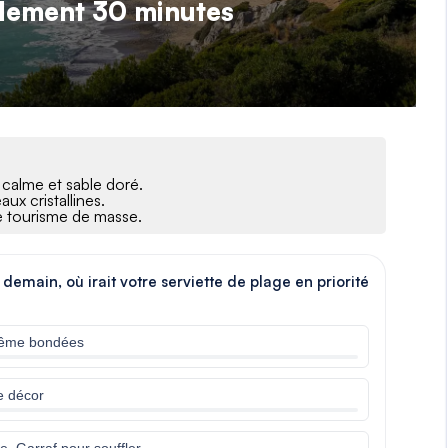
ulement 30 minutes
 calme et sable doré.
aux cristallines.
le tourisme de masse.
demain, où irait votre serviette de plage en priorité
 même bondées
le décor
e, Garraf pour souffler