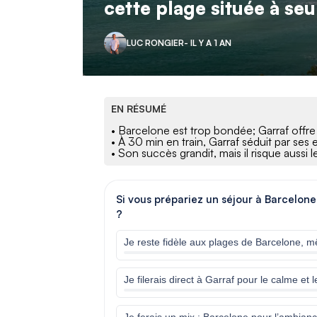
cette plage située à se
LUC RONGIER
- IL Y A 1 AN
EN RÉSUMÉ
• Barcelone est trop bondée; Garraf offre
• À 30 min en train, Garraf séduit par ses e
• Son succès grandit, mais il risque aussi 
Si vous prépariez un séjour à Barcelone 
?
Je reste fidèle aux plages de Barcelone,
Je filerais direct à Garraf pour le calme et 
Je ferais un mix : Barcelone pour l’ambianc