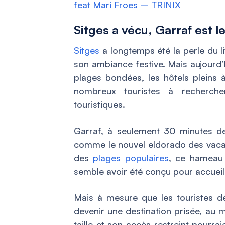
feat Mari Froes – TRINIX
Sitges a vécu, Garraf est l
Sitges
a longtemps été la perle du l
son ambiance festive. Mais aujourd’
plages bondées, les hôtels pleins 
nombreux touristes à recherche
touristiques.
Garraf, à seulement 30 minutes de
comme le nouvel eldorado des vacanc
des
plages populaires
, ce hameau 
semble avoir été conçu pour accueill
Mais à mesure que les touristes d
devenir une destination prisée, au 
taille et son accès restreint pourr