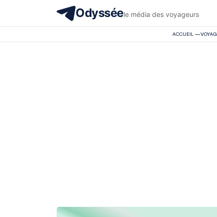
Odyssée
le média des voyageurs
ACCUEIL
—
VOYAG