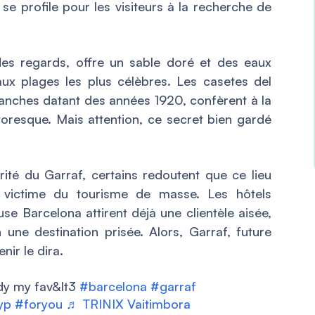
 se profile pour les visiteurs à la recherche de
 des regards, offre un sable doré et des eaux
r aux plages les plus célèbres. Les
casetes del
anches datant des années 1920, confèrent à la
oresque. Mais attention, ce secret bien gardé
ité du Garraf, certains redoutent que ce lieu
e victime du tourisme de masse. Les hôtels
se Barcelona attirent déjà une clientèle aisée,
 une destination prisée. Alors, Garraf, future
nir le dira.
ady my fav&lt3
#barcelona
#garraf
yp
#foryou
♬ TRINIX Vaitimbora