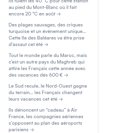
Ils fuient les 40 °C pour cette station
au pied du Mont-Blanc où il fait
encore 20 °C en août →
Des plages sauvages, des criques
turquoise et un événement unique…
Cette île des Baléares va être prise
d’assaut cet été →
Tout le monde parle du Maroc, mais
c’est un autre pays du Maghreb qui
attire les Français cette année avec
des vacances dès 600 € →
Le Sud recule, le Nord-Ouest gagne
du terrain… les Français changent
leurs vacances cet été →
Ils dénoncent un “cadeau” à Air
France, les compagnies aériennes
s’opposent au plan des aéroports
parisiens →