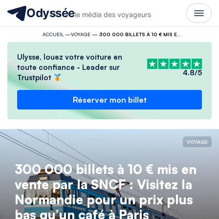
Odyssée
le média des voyageurs
ACCUEIL
—
VOYAGE
—
300 000 BILLETS À 10 € MIS EN VENTE PAR LA SNCF : VISITEZ LA NORMANDIE POUR UN PRIX PLUS BAS QU’UN CAFÉ À PARIS
Ulysse, louez votre voiture en
toute confiance - Leader sur
4.8/5
Trustpilot
Réserver mon billet
VOYAGE
300 000 billets à 10 € mis en
vente par la SNCF : Visitez la
Normandie pour un prix plus
bas qu’un café à Paris