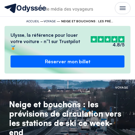
Odyssée
le média des voyageurs
ACCUEIL
—
VOYAGE
—
NEIGE ET BOUCHONS : LES PRÉVISIONS DE CIRCULATION VERS LES STATIONS DE SKI CE WEEK-END
Ulysse, la référence pour louer
votre voiture - n°1 sur Trustpilot
4.8/5
Réserver mon billet
VOYAGE
Neige et bouchons : les
prévisions de circulation vers
les stations de ski ce week-
end