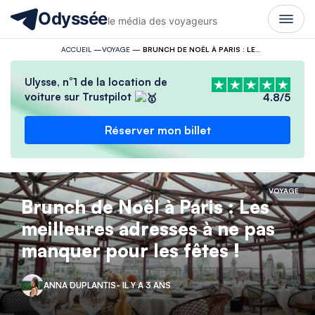
Odyssée
le média des voyageurs
ACCUEIL
—
VOYAGE
—
BRUNCH DE NOËL À PARIS : LES MEILLEURES ADRESSES À NE PAS MANQUER POUR LES FÊTES !
Ulysse, n°1 de la location de
voiture sur Trustpilot
4.8/5
Réserver mon billet
VOYAGE
Brunch de Noël à Paris : Les
meilleures adresses à ne pas
manquer pour les fêtes !
ANNA DUPLANTIS
- IL Y A 3 ANS