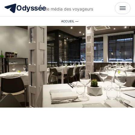
Odyssée
le média des voyageurs
ACCUEIL
—