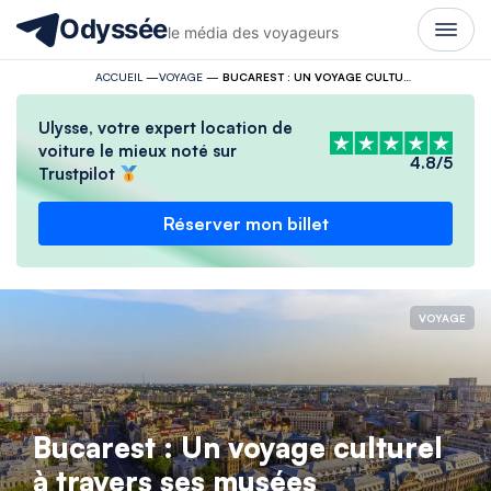
Odyssée
le média des voyageurs
ACCUEIL
—
VOYAGE
—
BUCAREST : UN VOYAGE CULTUREL À TRAVERS SES MUSÉES
Ulysse, votre expert location de
voiture le mieux noté sur
4.8/5
Trustpilot
Réserver mon billet
VOYAGE
Bucarest : Un voyage culturel
à travers ses musées