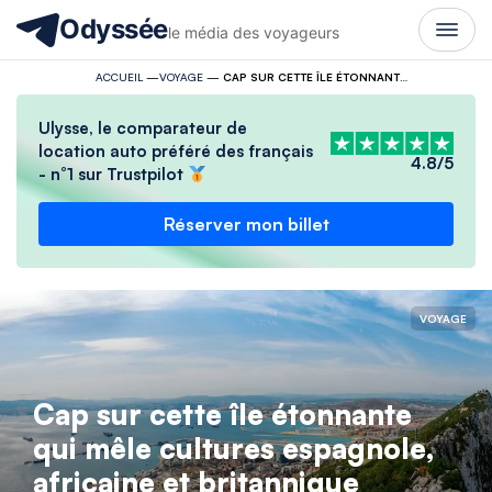
Odyssée
le média des voyageurs
ACCUEIL
—
VOYAGE
—
CAP SUR CETTE ÎLE ÉTONNANTE QUI MÊLE CULTURES ESPAGNOLE, AFRICAINE ET BRITANNIQUE
Ulysse, le comparateur de
location auto préféré des français
4.8/5
- n°1 sur Trustpilot
Réserver mon billet
VOYAGE
Cap sur cette île étonnante
qui mêle cultures espagnole,
africaine et britannique