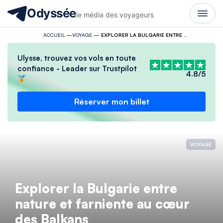
Odyssée
le média des voyageurs
ACCUEIL
—
VOYAGE
—
EXPLORER LA BULGARIE ENTRE NATURE ET FARNIENTE AU CŒUR DES BALKANS
Ulysse, trouvez vos vols en toute
confiance - Leader sur Trustpilot
4.8/5
Réserver mon billet
VOYAGE
Explorer la Bulgarie entre
nature et farniente au cœur
des Balkans