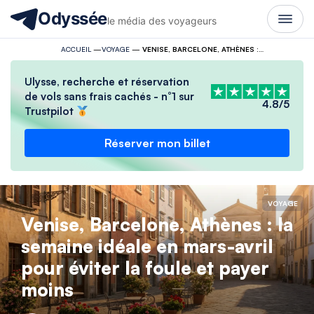
Odyssée
le média des voyageurs
ACCUEIL
—
VOYAGE
—
VENISE, BARCELONE, ATHÈNES : LA SEMAINE IDÉALE EN MARS-AVRIL POUR ÉVITER LA FOULE ET PAYER MOINS
Ulysse, recherche et réservation
de vols sans frais cachés - n°1 sur
4.8/5
Trustpilot
Réserver mon billet
VOYAGE
Venise, Barcelone, Athènes : la
semaine idéale en mars-avril
pour éviter la foule et payer
moins