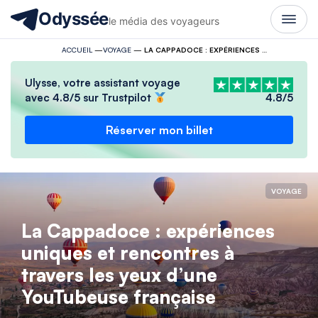
Odyssée
le média des voyageurs
ACCUEIL
—
VOYAGE
—
LA CAPPADOCE : EXPÉRIENCES UNIQUES ET RENCONTRES À TRAVERS LES YEUX D’UNE YOUTUBEUSE FRANÇAISE
Ulysse, votre assistant voyage
avec 4.8/5 sur Trustpilot
4.8/5
Réserver mon billet
VOYAGE
La Cappadoce : expériences
uniques et rencontres à
travers les yeux d’une
YouTubeuse française