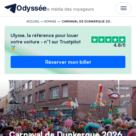
Odyssée
le média des voyageurs
ACCUEIL
—
VOYAGE
—
CARNAVAL DE DUNKERQUE 2026 : TROIS MOIS DE FOLIE, JETS DE HARENGS ET HOMMES EN JUPONS
Ulysse, la référence pour louer
votre voiture - n°1 sur Trustpilot
4.8/5
Réserver mon billet
VOYAGE
Carnaval de Dunkerque 2026