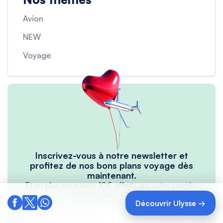
Avion
NEW
Voyage
Inscrivez-vous à notre newsletter et
profitez de nos bons plans voyage dès
maintenant.
Et en plus vous avez 10€ offerts sur votre premier
voyage avec Ulysse !
Découvrir Ulysse →
M’inscrire