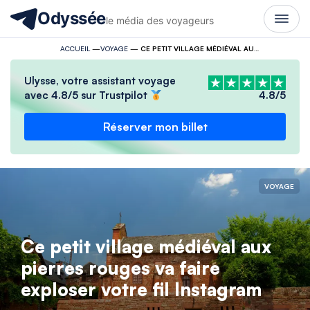
Odyssée
le média des voyageurs
ACCUEIL
—
VOYAGE
—
CE PETIT VILLAGE MÉDIÉVAL AUX PIERRES ROUGES VA FAIRE EXPLOSER VOTRE FIL INSTAGRAM
Ulysse, votre assistant voyage
avec 4.8/5 sur Trustpilot
4.8/5
Réserver mon billet
VOYAGE
Ce petit village médiéval aux
pierres rouges va faire
exploser votre fil Instagram