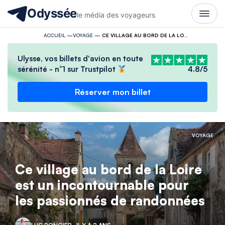
Odyssée
le média des voyageurs
ACCUEIL
—
VOYAGE
—
CE VILLAGE AU BORD DE LA LOIRE EST UN INCONTOURNABLE POUR LES PASSIONNÉS DE RANDONNÉES
Ulysse, vos billets d'avion en toute
sérénité - n°1 sur Trustpilot
4.8/5
Réserver mon billet
VOYAGE
Ce village au bord de la Loire
est un incontournable pour
les passionnés de randonnées