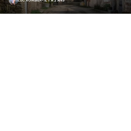
LUC RONGIER
- IL Y A 2 ANS