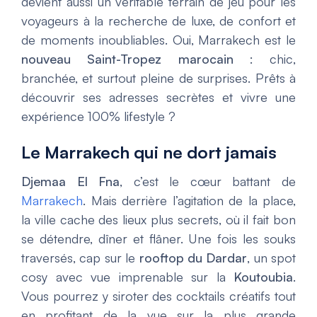
devient aussi un véritable terrain de jeu pour les
voyageurs à la recherche de luxe, de confort et
de moments inoubliables. Oui, Marrakech est le
nouveau Saint-Tropez marocain
: chic,
branchée, et surtout pleine de surprises. Prêts à
découvrir ses adresses secrètes et vivre une
expérience 100% lifestyle ?
Le Marrakech qui ne dort jamais
Djemaa El Fna
, c’est le cœur battant de
Marrakech
. Mais derrière l’agitation de la place,
la ville cache des lieux plus secrets, où il fait bon
se détendre, dîner et flâner. Une fois les souks
traversés, cap sur le
rooftop du Dardar
, un spot
cosy avec vue imprenable sur la
Koutoubia
.
Vous pourrez y siroter des cocktails créatifs tout
en profitant de la vue sur la plus grande