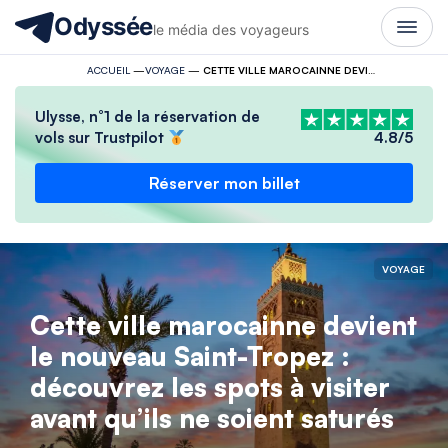
Odyssée
le média des voyageurs
ACCUEIL
—
VOYAGE
—
CETTE VILLE MAROCAINNE DEVIENT LE NOUVEAU SAINT-TROPEZ : DÉCOUVREZ LES SPOTS À VISITER AVANT QU’ILS NE SOIENT SATURÉS
Ulysse, n°1 de la réservation de
vols sur Trustpilot
4.8/5
Réserver mon billet
VOYAGE
Cette ville marocainne devient
le nouveau Saint-Tropez :
découvrez les spots à visiter
avant qu’ils ne soient saturés