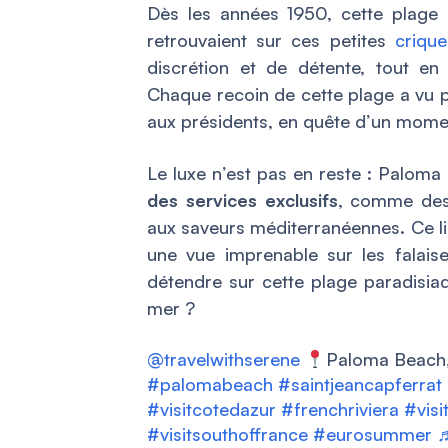
Dès les années 1950, cette plage se
retrouvaient sur ces petites
criqu
discrétion et de détente, tout en
Chaque recoin de cette plage a vu 
aux présidents, en quête d’un moment
Le luxe n’est pas en reste : Paloma
des services exclusifs
, comme des 
aux saveurs méditerranéennes. Ce lie
une vue imprenable sur les falais
détendre sur cette plage paradisiaq
mer ?
@travelwithserene
Paloma Beach,
#palomabeach
#saintjeancapferrat
#visitcotedazur
#frenchriviera
#visi
#visitsouthoffrance
#eurosummer
♬