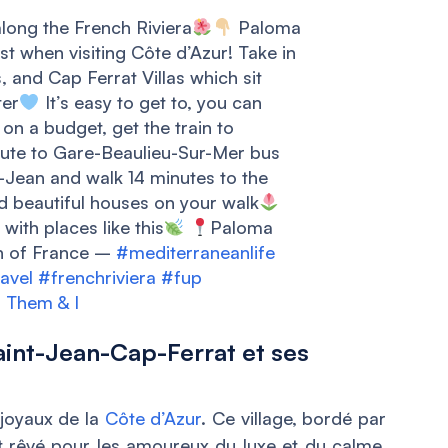
long the French Riviera
Paloma
st when visiting Côte d’Azur! Take in
, and Cap Ferrat Villas which sit
ter
It’s easy to get to, you can
e on a budget, get the train to
nute to Gare-Beaulieu-Sur-Mer bus
t-Jean and walk 14 minutes to the
d beautiful houses on your walk
with places like this
Paloma
th of France –
#mediterraneanlife
avel
#frenchriviera
#fup
 Them & I
aint-Jean-Cap-Ferrat et ses
 joyaux de la
Côte d’Azur
. Ce village, bordé par
it rêvé pour les amoureux du luxe et du calme.