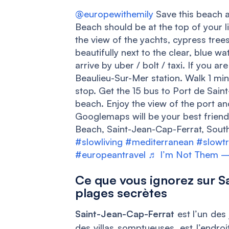
@europewithemily
Save this beach a
Beach should be at the top of your li
the view of the yachts, cypress trees
beautifully next to the clear, blue wa
arrive by uber / bolt / taxi. If you ar
Beaulieu-Sur-Mer station. Walk 1 mi
stop. Get the 15 bus to Port de Sain
beach. Enjoy the view of the port an
Googlemaps will be your best friend 
Beach, Saint-Jean-Cap-Ferrat, Sou
#slowliving
#mediterranean
#slowtr
#europeantravel
♬ I’m Not Them –
Ce que vous ignorez sur S
plages secrètes
Saint-Jean-Cap-Ferrat
est l’un des
des villas somptueuses, est l’endro