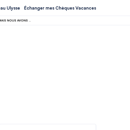
au Ulysse
Échanger mes Chèques Vacances
LES CÉLÉBRITÉS NE VEULENT PAS QUE VOUS SACHIEZ OÙ ELLES SE CACHENT… MAIS NOUS AVONS TROUVÉ LEUR REPAIRE PRÈS DE NICE