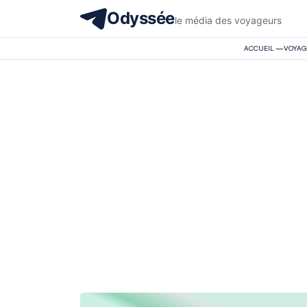
Odyssée
le média des voyageurs
ACCUEIL
—
VOYAG