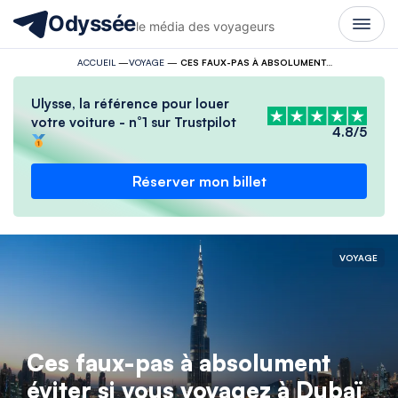
Odyssée
le média des voyageurs
ACCUEIL
—
VOYAGE
—
CES FAUX-PAS À ABSOLUMENT ÉVITER SI VOUS VOYAGEZ À DUBAÏ
Ulysse, la référence pour louer
votre voiture - n°1 sur Trustpilot
4.8/5
Réserver mon billet
VOYAGE
Ces faux-pas à absolument
éviter si vous voyagez à Dubaï