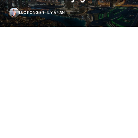
LUC RONGIER
- IL Y A 1 AN