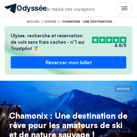
Odyssée
le média des voyageurs
ACCUEIL
—
VOYAGE
—
CHAMONIX : UNE DESTINATION DE RÊVE POUR LES AMATEURS DE SKI ET DE NATURE SAUVAGE !
Ulysse, recherche et réservation
de vols sans frais cachés - n°1 sur
4.8/5
Trustpilot
Réserver mon billet
VOYAGE
Chamonix : Une destination de
rêve pour les amateurs de ski
et de nature sauvage !