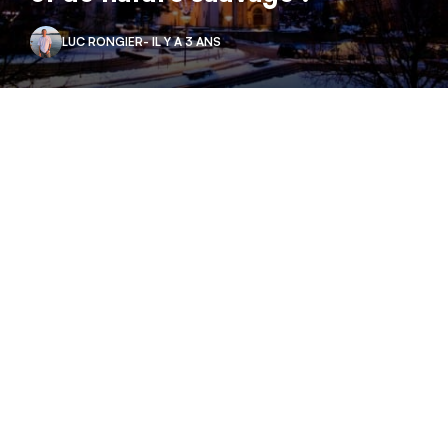
LUC RONGIER
- IL Y A 3 ANS