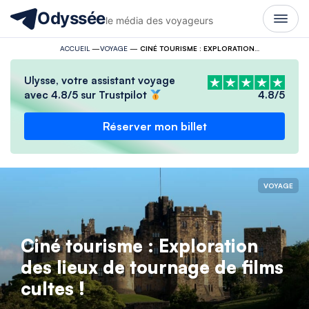
Odyssée
le média des voyageurs
ACCUEIL
—
VOYAGE
—
CINÉ TOURISME : EXPLORATION DES LIEUX DE TOURNAGE DE FILMS CULTES !
Ulysse, votre assistant voyage
avec 4.8/5 sur Trustpilot
4.8/5
Réserver mon billet
VOYAGE
Ciné tourisme : Exploration
des lieux de tournage de films
cultes !