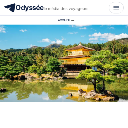
Odyssée
le média des voyageurs
ACCUEIL
—