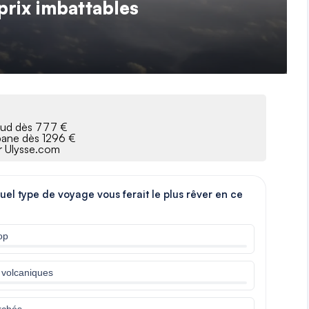
prix imbattables
 Sud dès 777 €
sbane dès 1296 €
ur Ulysse.com
quel type de voyage vous ferait le plus rêver en ce
op
s volcaniques
rchés