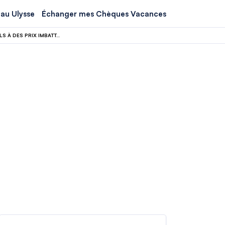
au Ulysse
Échanger mes Chèques Vacances
CORÉE DU SUD ET OCÉANIE : CETTE COMPAGNIE AÉRIENNE PROPOSE DES VOLS À DES PRIX IMBATTABLES