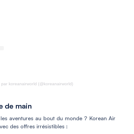
 par koreanairworld (@koreanairworld)
ée de main
 les aventures au bout du monde ? Korean Air
ec des offres irrésistibles :