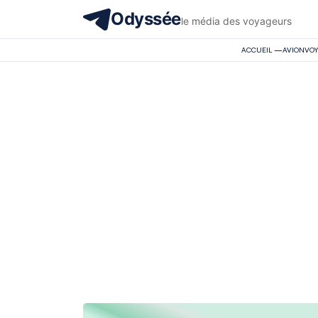
Odyssée
le média des voyageurs
ACCUEIL
—
AVION
VO