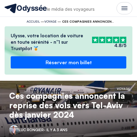
Odyssée
le média des voyageurs
ACCUEIL
—
VOYAGE
—
CES COMPAGNIES ANNONCENT LA REPRISE DES VOLS VERS TEL-AVIV DÈS JANVIER 2024
Ulysse, votre location de voiture
en toute sérénité - n°1 sur
4.8/5
Trustpilot
Réserver mon billet
VOYAGE
Ces compagnies annoncent la
reprise des vols vers Tel-Aviv
dès janvier 2024
LUC RONGIER
- IL Y A 3 ANS