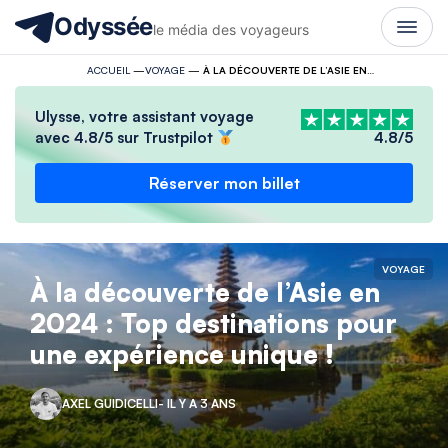
Odyssée
le média des voyageurs
ACCUEIL
—
VOYAGE
—
À LA DÉCOUVERTE DE L’ASIE EN 2024 : TOP DESTINATIONS POUR UNE EXPÉRIENCE UNIQUE !
Ulysse, votre assistant voyage
avec 4.8/5 sur Trustpilot
4.8/5
Réserver mon billet
VOYAGE
À la découverte de l’Asie en
2024 : Top destinations pour
une expérience unique !
AXEL GUIDICELLI
- IL Y A 3 ANS