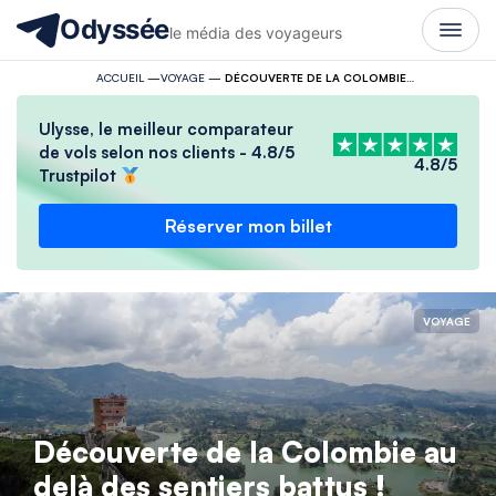
Odyssée
le média des voyageurs
ACCUEIL
—
VOYAGE
—
DÉCOUVERTE DE LA COLOMBIE AU DELÀ DES SENTIERS BATTUS !
Ulysse, le meilleur comparateur
de vols selon nos clients - 4.8/5
4.8/5
Trustpilot
Réserver mon billet
VOYAGE
Découverte de la Colombie au
delà des sentiers battus !