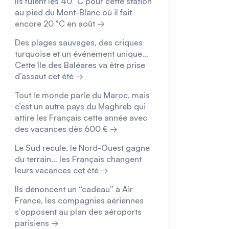
Ils fuient les 40 °C pour cette station
au pied du Mont-Blanc où il fait
encore 20 °C en août →
Des plages sauvages, des criques
turquoise et un événement unique…
Cette île des Baléares va être prise
d’assaut cet été →
Tout le monde parle du Maroc, mais
c’est un autre pays du Maghreb qui
attire les Français cette année avec
des vacances dès 600 € →
Le Sud recule, le Nord-Ouest gagne
du terrain… les Français changent
leurs vacances cet été →
Ils dénoncent un “cadeau” à Air
France, les compagnies aériennes
s’opposent au plan des aéroports
parisiens →