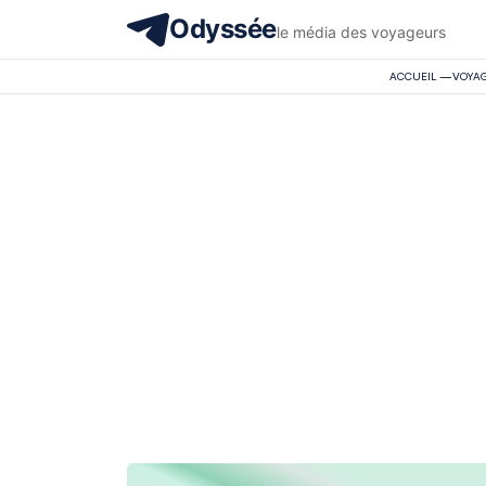
Odyssée
le média des voyageurs
ACCUEIL
—
VOYA