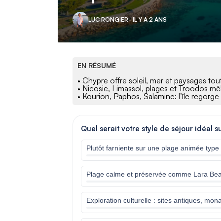
LUC RONGIER
- IL Y A 2 ANS
EN RÉSUMÉ
• Chypre offre soleil, mer et paysages tou
• Nicosie, Limassol, plages et Troodos mêl
• Kourion, Paphos, Salamine: l’île regorge
Quel serait votre style de séjour idéal s
Plutôt farniente sur une plage animée type
Plage calme et préservée comme Lara Bea
Exploration culturelle : sites antiques, mo