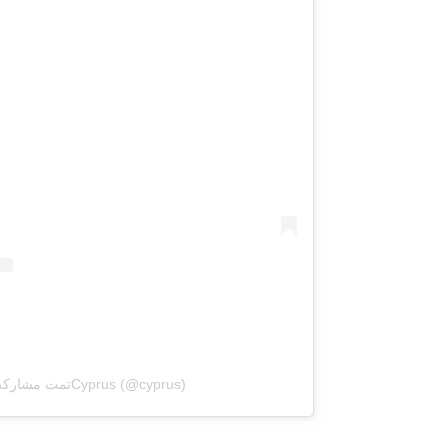
تمت مشاركة منشور بواسطة ‏‎Cyprus‎‏ (@‏‎cyprus‎‏)