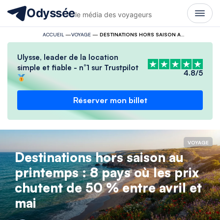
Odyssée
le média des voyageurs
ACCUEIL
—
VOYAGE
—
DESTINATIONS HORS SAISON AU PRINTEMPS : 8 PAYS OÙ LES PRIX CHUTENT DE 50 % ENTRE AVRIL ET MAI
Ulysse, leader de la location
simple et fiable - n°1 sur Trustpilot
4.8/5
Réserver mon billet
VOYAGE
Destinations hors saison au
printemps : 8 pays où les prix
chutent de 50 % entre avril et
mai