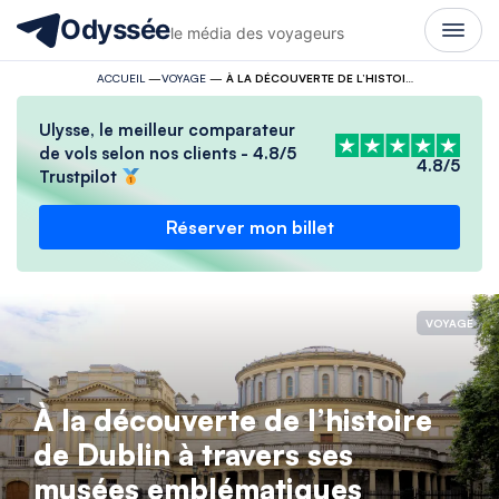
Odyssée
le média des voyageurs
ACCUEIL
—
VOYAGE
—
À LA DÉCOUVERTE DE L’HISTOIRE DE DUBLIN À TRAVERS SES MUSÉES EMBLÉMATIQUES
Ulysse, le meilleur comparateur
de vols selon nos clients - 4.8/5
4.8/5
Trustpilot
Réserver mon billet
VOYAGE
À la découverte de l’histoire
de Dublin à travers ses
musées emblématiques