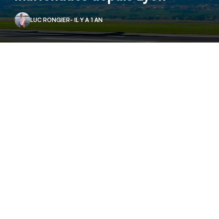
LUC RONGIER
- IL Y A 1 AN