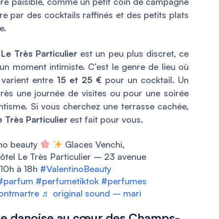
ère paisible, comme un petit coin de campagne
ire par des cocktails raffinés et des petits plats
e.
,
Le Très Particulier
est un peu plus discret, ce
 un moment intimiste. C’est le genre de lieu où
 varient entre
15 et 25 €
pour un cocktail. Un
rès une journée de visites ou pour une soirée
ntisme. Si vous cherchez une terrasse cachée,
e Très Particulier
est fait pour vous.
no beauty
Glaces Venchi,
ôtel Le Très Particulier – 23 avenue
e 10h à 18h
#ValentinoBeauty
#parfum
#perfumetiktok
#perfumes
ntmartre
♬ original sound – mari
rie danoise au cœur des Champs-