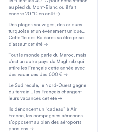
Ils fuient les 40 °C pour cette station
au pied du Mont-Blanc où il fait
encore 20 °C en août →
Des plages sauvages, des criques
turquoise et un événement unique…
Cette île des Baléares va être prise
d’assaut cet été →
Tout le monde parle du Maroc, mais
c’est un autre pays du Maghreb qui
attire les Français cette année avec
des vacances dès 600 € →
Le Sud recule, le Nord-Ouest gagne
du terrain… les Français changent
leurs vacances cet été →
Ils dénoncent un “cadeau” à Air
France, les compagnies aériennes
s’opposent au plan des aéroports
parisiens →