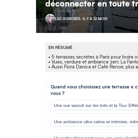
déconnecter en toute tr
LUC RONGIER
- IL Y A 12 MOIS
EN RÉSUMÉ
• 5 terrasses secrètes à Paris pour boire
• Vues, verdure et ambiance zen: La Fant
• Aussi Flora Danica et Café Renoir, plus 
Quand vous choisissez une terrasse « c
vous ?
Une vue waouh sur les toits et la Tour Eiffe
Une ambiance ultra calme et intimiste, même
Un cadre dépaysant avec une vraie identité