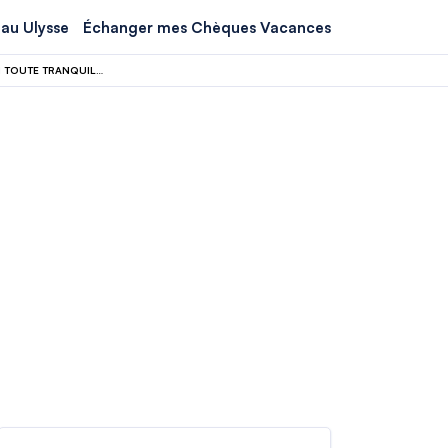
au Ulysse
Échanger mes Chèques Vacances
LES TERRASSES SECRÈTES DE PARIS : 5 SPOTS CACHÉS POUR DÉCONNECTER EN TOUTE TRANQUILLITÉ