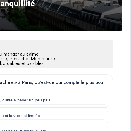
anquillité
 ou manger au calme
aisie, Perruche, Montmartre
abordables et paisibles
achée » à Paris, qu’est-ce qui compte le plus pour
l, quitte à payer un peu plus
 si la vue est limitée
 (danoise, bucolique, etc.)