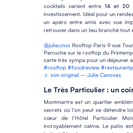
cocktails varient entre
14 et 20
investissement. Idéal pour un rend
un apéro entre amis avec vue impr
retrouver dans un lieu branché tout e
@julie.cnvs
Rooftop Paris 9 vue Tour 
Perruche sur le rooftop du Printemps
carte très sympa pour un déjeuner a
#rooftop
#foodreview
#restaurantp
♬ son original – Julie Canovas
Le Très Particulier : un c
Montmartre est un quartier embléma
secrets où l’on peut se détendre lo
cœur de l’Hôtel Particulier Mon
incroyablement calme. Le patio est