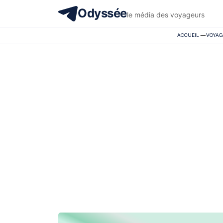
Odyssée
le média des voyageurs
ACCUEIL
—
VOYAG