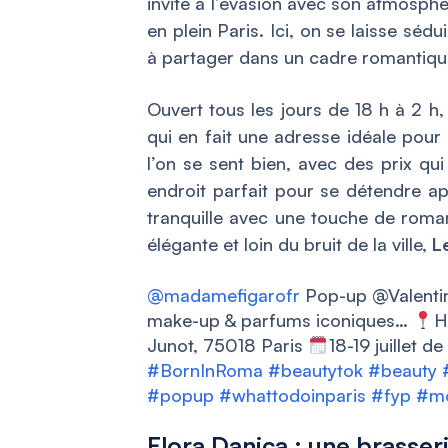
invite à l’évasion avec son atmosph
en plein Paris. Ici, on se laisse sédu
à partager dans un cadre romantiqu
Ouvert tous les jours de 18 h à 2 h
qui en fait une adresse idéale pour
l’on se sent bien, avec des prix qui
endroit parfait pour se détendre ap
tranquille avec une touche de roma
élégante et loin du bruit de la ville,
L
@madamefigarofr
Pop-up @Valenti
make-up & parfums iconiques…
H
Junot, 75018 Paris
18-19 juillet d
#BornInRoma
#beautytok
#beauty
#popup
#whattodoinparis
#fyp
#mo
Flora Danica : une brasse