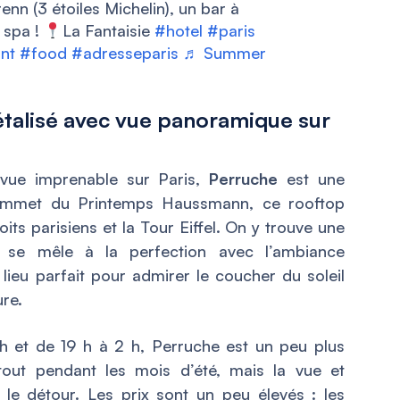
nn (3 étoiles Michelin), un bar à
 spa !
La Fantaisie
#hotel
#paris
nt
#food
#adresseparis
♬ Summer
étalisé avec vue panoramique sur
 vue imprenable sur Paris,
Perruche
est une
ommet du Printemps Haussmann, ce rooftop
oits parisiens et la Tour Eiffel. On y trouve une
e se mêle à la perfection avec l’ambiance
 lieu parfait pour admirer le coucher du soleil
ure.
 h et de 19 h à 2 h, Perruche est un peu plus
tout pendant les mois d’été, mais la vue et
n le détour. Les prix sont un peu élevés : les