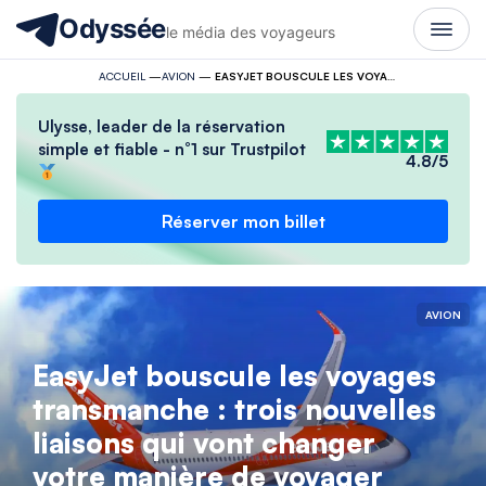
Odyssée
le média des voyageurs
ACCUEIL
—
AVION
—
EASYJET BOUSCULE LES VOYAGES TRANSMANCHE : TROIS NOUVELLES LIAISONS QUI VONT CHANGER VOTRE MANIÈRE DE VOYAGER
Ulysse, leader de la réservation
simple et fiable - n°1 sur Trustpilot
4.8/5
Réserver mon billet
AVION
EasyJet bouscule les voyages
transmanche : trois nouvelles
liaisons qui vont changer
votre manière de voyager