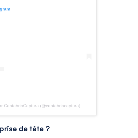
agram
ar CantabriaCaptura (@cantabriacaptura)
rise de tête ?