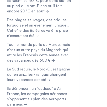
Ils fuient les 40 °C pour cette station
au pied du Mont-Blanc où il fait
encore 20 °C en août →
Des plages sauvages, des criques
turquoise et un événement unique…
Cette île des Baléares va être prise
d’assaut cet été →
Tout le monde parle du Maroc, mais
c’est un autre pays du Maghreb qui
attire les Français cette année avec
des vacances dès 600 € →
Le Sud recule, le Nord-Ouest gagne
du terrain… les Français changent
leurs vacances cet été →
Ils dénoncent un “cadeau” à Air
France, les compagnies aériennes
s’opposent au plan des aéroports
parisiens →