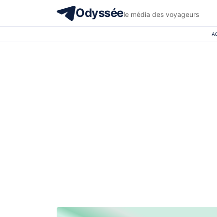
Odyssée
le média des voyageurs
A