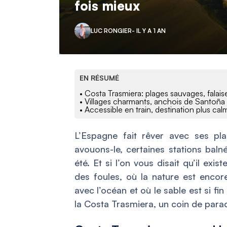
fois mieux
LUC RONGIER
- IL Y A 1 AN
EN RÉSUMÉ
• Costa Trasmiera: plages sauvages, falais
• Villages charmants, anchois de Santoña 
• Accessible en train, destination plus ca
L’Espagne fait rêver avec ses pl
avouons-le, certaines stations baln
été. Et si l’on vous disait qu’il exis
des foules, où la nature est encore
avec l’océan et où le sable est si fi
la Costa Trasmiera, un coin de parad