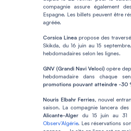
compagnie assure également des 
Espagne. Les billets peuvent être rés
agréée.
Corsica Linea
propose des traversée
Skikda, du 16 juin au 15 septembre
hebdomadaires selon les lignes.
GNV (Grandi Navi Veloci)
opère depu
hebdomadaire dans chaque sen
promotions pouvant atteindre -30
Nouris Elbahr Ferries
, nouvel entran
saison. La compagnie lancera des
Alicante-Alger
du 15 juin au 31 
Observ’Algérie
. Les réservations so
agence — le site en ligne est en ma