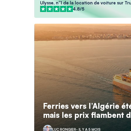
Ulysse, n°1 de la location de voiture sur Tr
4.8/5
Ferries vers l’Algérie é
mais les prix flambent 
LUC RONGIER
- IL Y A 5 MOIS