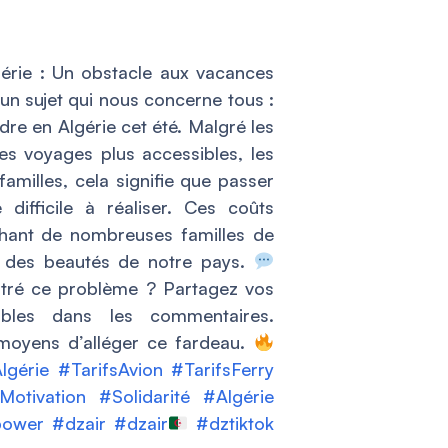
lgérie : Un obstacle aux vacances
 un sujet qui nous concerne tous :
ndre en Algérie cet été. Malgré les
ces voyages plus accessibles, les
amilles, cela signifie que passer
difficile à réaliser. Ces coûts
chant de nombreuses familles de
er des beautés de notre pays.
tré ce problème ? Partagez vos
ibles dans les commentaires.
moyens d’alléger ce fardeau.
lgérie
#TarifsAvion
#TarifsFerry
Motivation
#Solidarité
#Algérie
power
#dzair
#dzair
#dztiktok