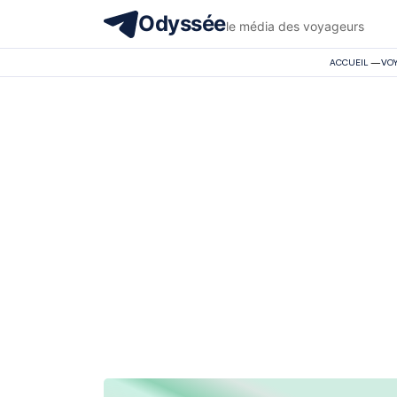
Odyssée
le média des voyageurs
ACCUEIL
—
VO