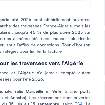
lgérie été 2026
sont officiellement ouvertes.
rché des traversées France-Algérie, mais les
ulaire : jusqu’à
46 % de plus qu’en 2025
sur
 Ferries a même été rendu inaccessible dès le
er, sous l’afflux de connexions. Tour d’horizon
tratégies pour limiter la facture.
ur les traversées vers l’Algérie
ance et l’
Algérie
n’a jamais compté autant
versées pour l’été 2026.
ionale, relie
Marseille
et
Sète
à cinq ports
kda et Annaba). Les réservations sont ouvertes
on du
15 juin au 15 septembre
, selon
TSA
. La