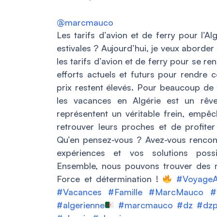
@marcmauco
Les tarifs d’avion et de ferry pour l’A
estivales ? Aujourd’hui, je veux aborder
les tarifs d’avion et de ferry pour se re
efforts actuels et futurs pour rendre 
prix restent élevés. Pour beaucoup de f
les vacances en Algérie est un rêve 
représentent un véritable frein, empê
retrouver leurs proches et de profit
Qu’en pensez-vous ? Avez-vous rencon
expériences et vos solutions poss
Ensemble, nous pouvons trouver des 
Force et détermination !
#VoyageA
#Vacances
#Famille
#MarcMauco
#
#algerienne
#marcmauco
#dz
#dz