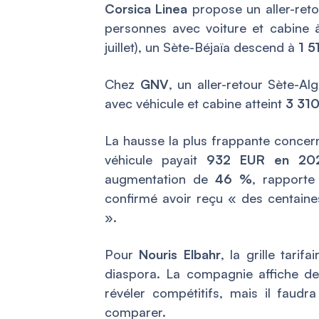
Corsica Linea
propose un aller-retou
personnes avec voiture et cabine
juillet), un Sète-Béjaïa descend à
1 5
Chez
GNV
, un aller-retour Sète-Al
avec véhicule et cabine atteint
3 31
La hausse la plus frappante concerne
véhicule payait
932 EUR en 20
augmentation de
46 %
, rapport
confirmé avoir reçu « des centaines
».
Pour
Nouris Elbahr
, la grille tari
diaspora. La compagnie affiche des
révéler compétitifs, mais il faudr
comparer.