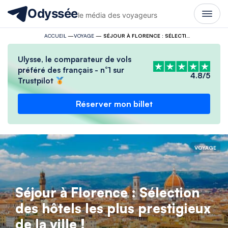
Odyssée
le média des voyageurs
ACCUEIL
—
VOYAGE
—
SÉJOUR À FLORENCE : SÉLECTION DES HÔTELS LES PLUS PRESTIGIEUX DE LA VILLE !
Ulysse, le comparateur de vols
préféré des français - n°1 sur
4.8/5
Trustpilot
Réserver mon billet
VOYAGE
Séjour à Florence : Sélection
des hôtels les plus prestigieux
de la ville !