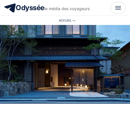
Odyssée
le média des voyageurs
ACCUEIL
—