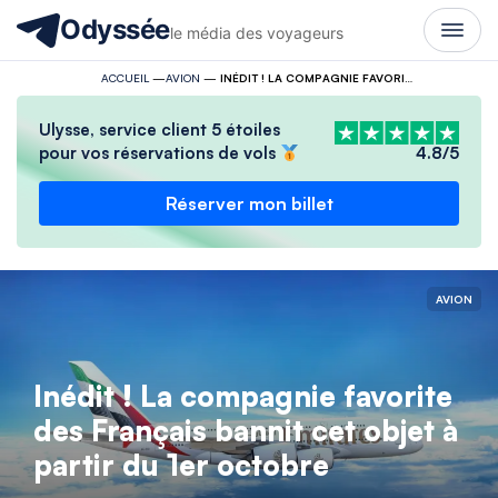
Odyssée
le média des voyageurs
ACCUEIL
—
AVION
—
INÉDIT ! LA COMPAGNIE FAVORITE DES FRANÇAIS BANNIT CET OBJET À PARTIR DU 1ER OCTOBRE
Ulysse, service client 5 étoiles
pour vos réservations de vols
4.8/5
Réserver mon billet
AVION
Inédit ! La compagnie favorite
des Français bannit cet objet à
partir du 1er octobre