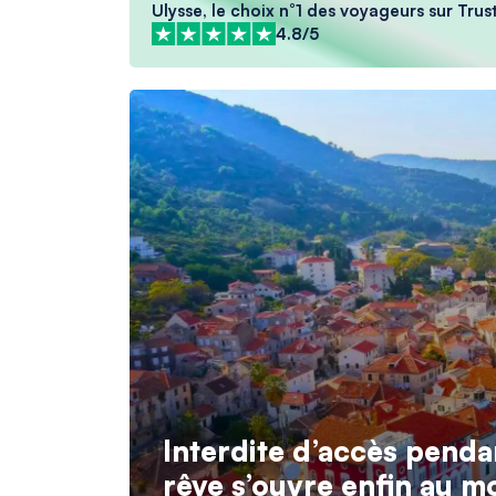
Ulysse, le choix n°1 des voyageurs sur Trus
4.8/5
Interdite d’accès penda
rêve s’ouvre enfin au 