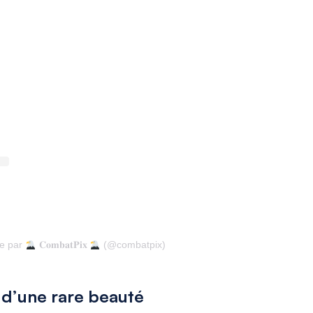
ée par
𝐂𝐨𝐦𝐛𝐚𝐭𝐏𝐢𝐱
(@combatpix)
 d’une rare beauté