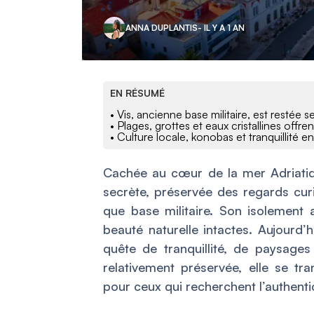
ANNA DUPLANTIS
- IL Y A 1 AN
EN RÉSUMÉ
• Vis, ancienne base militaire, est restée 
• Plages, grottes et eaux cristallines offr
• Culture locale, konobas et tranquillité e
Cachée au cœur de la mer Adriatiq
secrète, préservée des regards curi
que base militaire. Son isolement 
beauté naturelle intactes. Aujourd’h
quête de tranquillité, de paysages
relativement préservée, elle se t
pour ceux qui recherchent l’authentic