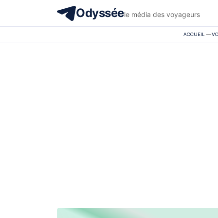
Odyssée
le média des voyageurs
ACCUEIL
—
V