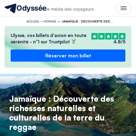
Odyssée
le média des voyageurs
ACCUEIL
—
VOYAGE
—
JAMAÏQUE : DÉCOUVERTE DES RICHESSES NATURELLES ET CULTURELLES DE LA TERRE DU REGGAE
Ulysse, vos billets d'avion en toute
sérénité - n°1 sur Trustpilot
4.8/5
Réserver mon billet
VOYAGE
Jamaïque : Découverte des
richesses naturelles et
culturelles de la terre du
reggae