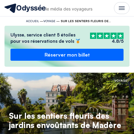
Odyssée
le média des voyageurs
ACCUEIL
—
VOYAGE
—
SUR LES SENTIERS FLEURIS DES JARDINS ENVOÛTANTS DE MADÈRE
Ulysse, service client 5 étoiles
pour vos réservations de vols
4.8/5
Réserver mon billet
VOYAGE
Sur les sentiers fleuris des
jardins envoûtants de Madère