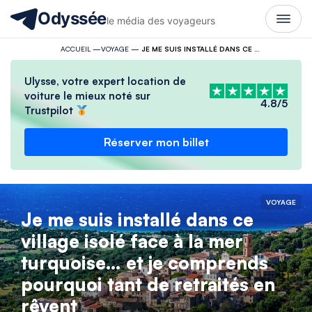
Odyssée
le média des voyageurs
ACCUEIL
—
VOYAGE
—
JE ME SUIS INSTALLÉ DANS CE VILLAGE ISOLÉ FACE À LA MER TURQUOISE… ET JE COMPRENDS POURQUOI TANT DE RETRAITÉS EN RÊVENT
Ulysse, votre expert location de
voiture le mieux noté sur
4.8/5
Trustpilot
Réserver mon billet
VOYAGE
Je me suis installé dans ce
village isolé face à la mer
turquoise… et je comprends
pourquoi tant de retraités en
rêvent