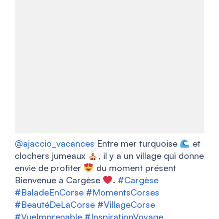
@ajaccio_vacances
Entre mer turquoise
et
clochers jumeaux
, il y a un village qui donne
envie de profiter
du moment présent
Bienvenue à Cargèse
.
#Cargèse
#BaladeEnCorse
#MomentsCorses
#BeautéDeLaCorse
#VillageCorse
#VueImprenable
#InspirationVoyage