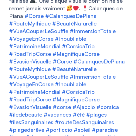
falaises
. Une claque visuelle dont on ne se
remet jamais vraiment
.
Calanques de
Piana
#Corse
#CalanquesDePiana
#RouteMythique
#BeautéNaturelle
#VueÀCouperLeSouffle
#ImmersionTotale
#VoyageEnCorse
#Inoubliable
#PatrimoineMondial
#CorsicaTrip
#RoadTripCorse
#MagnifiqueCorse
#ÉvasionVisuelle
#Corse
#CalanquesDePiana
#RouteMythique
#BeautéNaturelle
#VueÀCouperLeSouffle
#ImmersionTotale
#VoyageEnCorse
#Inoubliable
#PatrimoineMondial
#CorsicaTrip
#RoadTripCorse
#MagnifiqueCorse
#ÉvasionVisuelle
#corse
#Ajaccio
#corsica
#îledebeauté
#vacances
#été
#plages
#îlesSanguinaires
#routeDesSanguinaires
#plagederêve
#porticcio
#soleil
#paradise