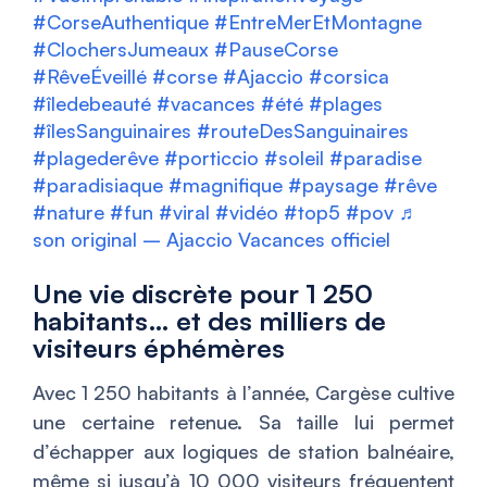
#CorseAuthentique
#EntreMerEtMontagne
#ClochersJumeaux
#PauseCorse
#RêveÉveillé
#corse
#Ajaccio
#corsica
#îledebeauté
#vacances
#été
#plages
#îlesSanguinaires
#routeDesSanguinaires
#plagederêve
#porticcio
#soleil
#paradise
#paradisiaque
#magnifique
#paysage
#rêve
#nature
#fun
#viral
#vidéo
#top5
#pov
♬
son original – Ajaccio Vacances officiel
Une vie discrète pour 1 250
habitants… et des milliers de
visiteurs éphémères
Avec 1 250 habitants à l’année, Cargèse cultive
une certaine retenue. Sa taille lui permet
d’échapper aux logiques de station balnéaire,
même si jusqu’à 10 000 visiteurs fréquentent