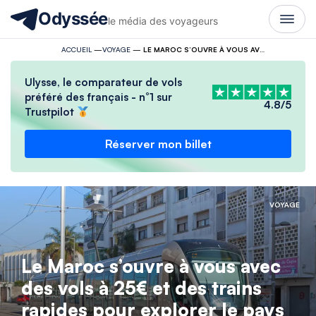
Odyssée
le média des voyageurs
ACCUEIL
—
VOYAGE
—
LE MAROC S’OUVRE À VOUS AVEC DES VOLS À 25€ ET DES TRAINS RAPIDES POUR EXPLORER LE PAYS
Ulysse, le comparateur de vols
préféré des français - n°1 sur
4.8/5
Trustpilot
Réserver mon billet
VOYAGE
Le Maroc s’ouvre à vous avec
des vols à 25€ et des trains
rapides pour explorer le pays