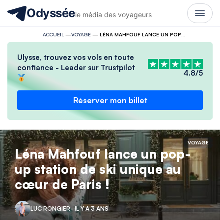
Odyssée
le média des voyageurs
ACCUEIL
—
VOYAGE
—
LÉNA MAHFOUF LANCE UN POP-UP STATION DE SKI UNIQUE AU CŒUR DE PARIS !
Ulysse, trouvez vos vols en toute
confiance - Leader sur Trustpilot
4.8/5
Réserver mon billet
VOYAGE
Léna Mahfouf lance un pop-
up station de ski unique au
cœur de Paris !
LUC RONGIER
- IL Y A 3 ANS