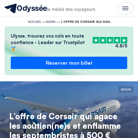
Odyssée
le média des voyageurs
ACCUEIL
—
AVION
—
L’OFFRE DE CORSAIR QUI AGACE LES AOÛTIEN(NE)S ET ENFLAMME LES SEPTEMBRISTES À 500 €
Ulysse, trouvez vos vols en toute
confiance - Leader sur Trustpilot
4.8/5
Réserver mon billet
AVION
L’offre de Corsair qui agace
les aoûtien(ne)s et enflamme
les septembristes à 500 €