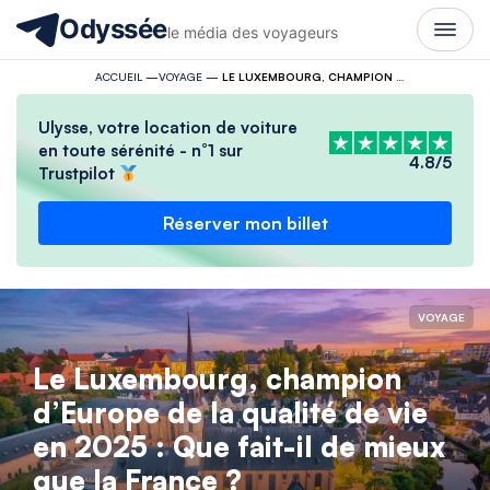
Odyssée
le média des voyageurs
ACCUEIL
—
VOYAGE
—
LE LUXEMBOURG, CHAMPION D’EUROPE DE LA QUALITÉ DE VIE EN 2025 : QUE FAIT-IL DE MIEUX QUE LA FRANCE ?
Ulysse, votre location de voiture
en toute sérénité - n°1 sur
4.8/5
Trustpilot
Réserver mon billet
VOYAGE
Le Luxembourg, champion
d’Europe de la qualité de vie
en 2025 : Que fait-il de mieux
que la France ?