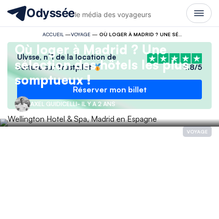
Odyssée
le média des voyageurs
ACCUEIL
—
VOYAGE
—
OÙ LOGER À MADRID ? UNE SÉLECTION DES HÔTELS LES PLUS SOMPTUEUX !
Où loger à Madrid ? Une
Ulysse, n°1 de la location de
sélection des hôtels les plus
voiture sur Trustpilot
4.8/5
somptueux !
Réserver mon billet
AXEL GUIDICELLI
- IL Y A 2 ANS
VOYAGE