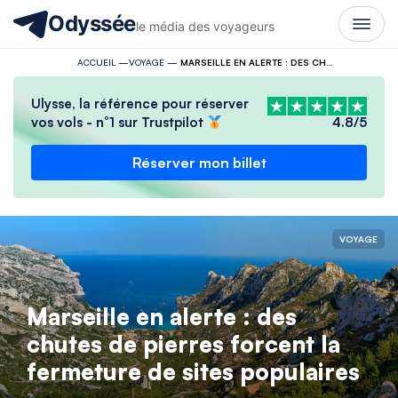
Odyssée
le média des voyageurs
ACCUEIL
—
VOYAGE
—
MARSEILLE EN ALERTE : DES CHUTES DE PIERRES FORCENT LA FERMETURE DE SITES POPULAIRES
Ulysse, la référence pour réserver
vos vols - n°1 sur Trustpilot
4.8/5
Réserver mon billet
VOYAGE
Marseille en alerte : des
chutes de pierres forcent la
fermeture de sites populaires