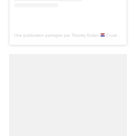
Une publication partagée par Timotej Gošev
Croatia Travel Photography (@timotej)