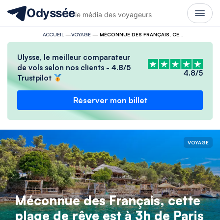
Odyssée
le média des voyageurs
ACCUEIL
—
VOYAGE
—
MÉCONNUE DES FRANÇAIS, CETTE PLAGE DE RÊVE EST À 3H DE PARIS
Ulysse, le meilleur comparateur
de vols selon nos clients - 4.8/5
4.8/5
Trustpilot
Réserver mon billet
VOYAGE
Méconnue des Français, cette
plage de rêve est à 3h de Paris