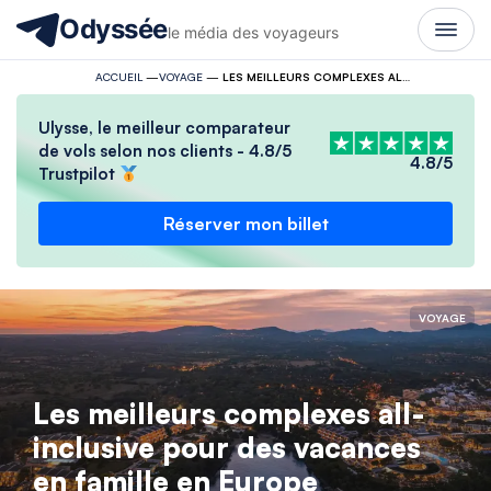
Odyssée
le média des voyageurs
ACCUEIL
—
VOYAGE
—
LES MEILLEURS COMPLEXES ALL-INCLUSIVE POUR DES VACANCES EN FAMILLE EN EUROPE
Ulysse, le meilleur comparateur
de vols selon nos clients - 4.8/5
4.8/5
Trustpilot
Réserver mon billet
VOYAGE
Les meilleurs complexes all-
inclusive pour des vacances
en famille en Europe