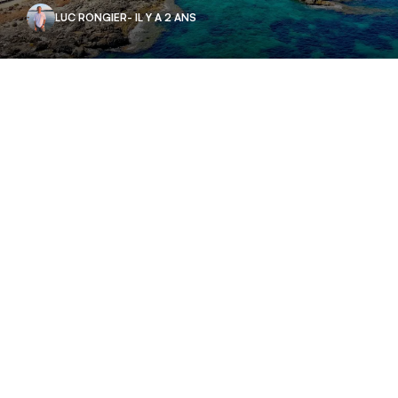
LUC RONGIER
- IL Y A 2 ANS