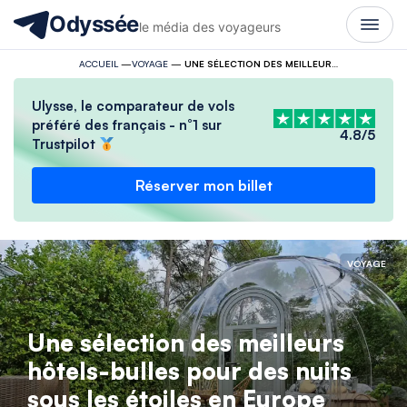
Odyssée
le média des voyageurs
ACCUEIL
—
VOYAGE
—
UNE SÉLECTION DES MEILLEURS HÔTELS-BULLES POUR DES NUITS SOUS LES ÉTOILES EN EUROPE
Ulysse, le comparateur de vols
préféré des français - n°1 sur
4.8/5
Trustpilot
Réserver mon billet
VOYAGE
Une sélection des meilleurs
hôtels-bulles pour des nuits
sous les étoiles en Europe