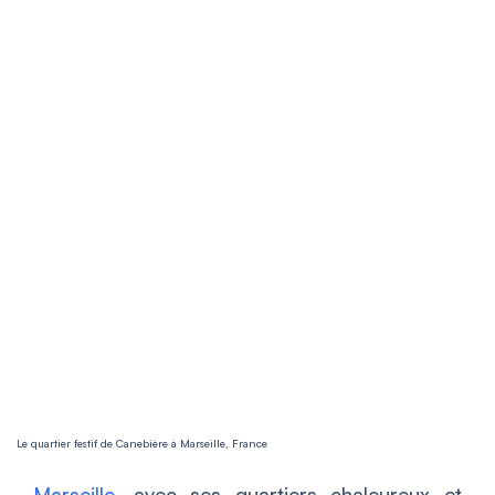
Le quartier festif de Canebière à Marseille, France
Marseille
, avec ses quartiers chaleureux et