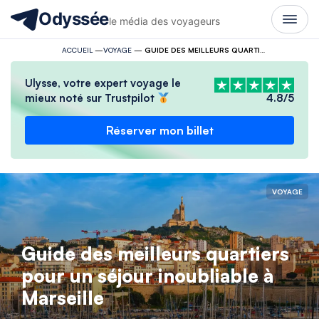
Odyssée
le média des voyageurs
ACCUEIL
—
VOYAGE
—
GUIDE DES MEILLEURS QUARTIERS POUR UN SÉJOUR INOUBLIABLE À MARSEILLE
Ulysse, votre expert voyage le
mieux noté sur Trustpilot
4.8/5
Réserver mon billet
VOYAGE
Guide des meilleurs quartiers
pour un séjour inoubliable à
Marseille